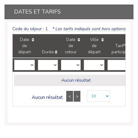
DATES ET TARIFS
Code du séjour : 1
* Les tarifs indiqués sont hors options
Date
Date
Ville
de
de
de
Tarif* /
départ
Durée
retour
départ
participant
Aucun résultat
<
>
Aucun résultat