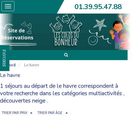
01.39.95.47.88
Toggle
navigation
FAVORIS
Accueil
Le havre
Le havre
1 séjours au départ de le havre correspondent à
votre recherche dans les catégories
multiactivités
,
découvertes neige
.
TRIER PAR PRIX
TRIER PAR ÂGE